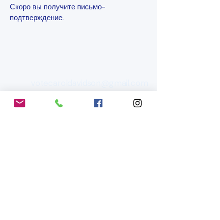
Скоро вы получите письмо-
подтверждение.
votecaroldavidson@gmail.com
437-433-1962
caroldavidson.ca
caroldavidson.ca